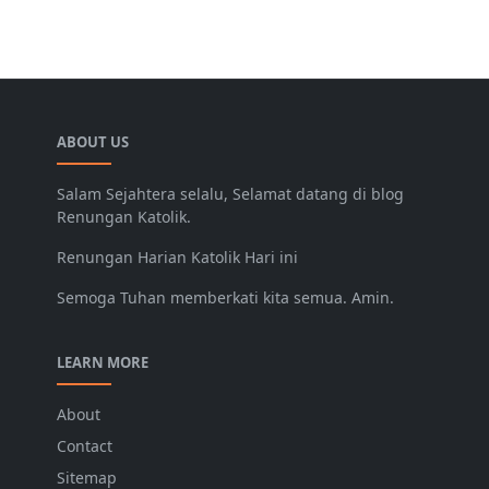
ABOUT US
Salam Sejahtera selalu, Selamat datang di blog
Renungan Katolik.
Renungan Harian Katolik Hari ini
Semoga Tuhan memberkati kita semua. Amin.
LEARN MORE
About
Contact
Sitemap