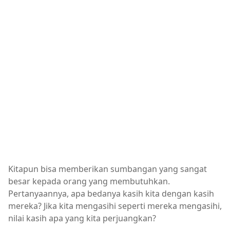
Kitapun bisa memberikan sumbangan yang sangat
besar kepada orang yang membutuhkan.
Pertanyaannya, apa bedanya kasih kita dengan kasih
mereka? Jika kita mengasihi seperti mereka mengasihi,
nilai kasih apa yang kita perjuangkan?