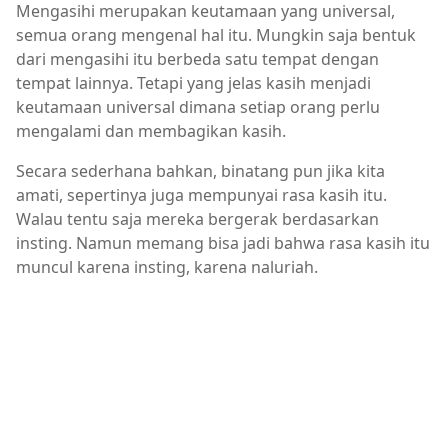
Mengasihi merupakan keutamaan yang universal,
semua orang mengenal hal itu. Mungkin saja bentuk
dari mengasihi itu berbeda satu tempat dengan
tempat lainnya. Tetapi yang jelas kasih menjadi
keutamaan universal dimana setiap orang perlu
mengalami dan membagikan kasih.
Secara sederhana bahkan, binatang pun jika kita
amati, sepertinya juga mempunyai rasa kasih itu.
Walau tentu saja mereka bergerak berdasarkan
insting. Namun memang bisa jadi bahwa rasa kasih itu
muncul karena insting, karena naluriah.