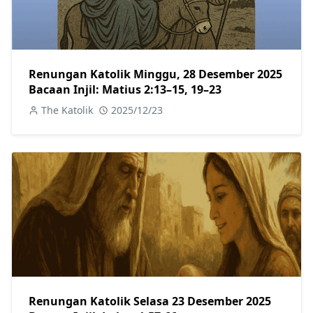
Renungan Katolik Minggu, 28 Desember 2025
Bacaan Injil: Matius 2:13–15, 19–23
The Katolik
2025/12/23
Renungan Katolik Selasa 23 Desember 2025