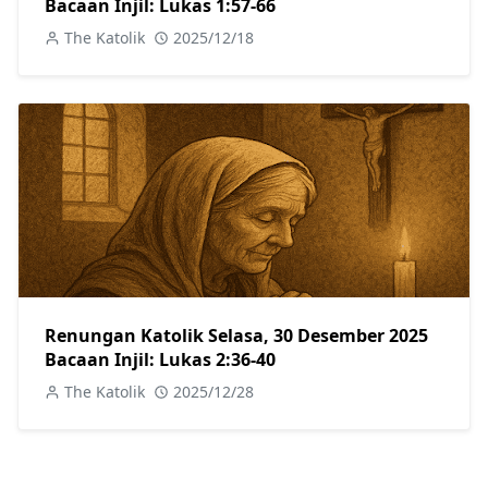
Bacaan Injil: Lukas 1:57-66
The Katolik
2025/12/18
Renungan Katolik Selasa, 30 Desember 2025
Bacaan Injil: Lukas 2:36-40
The Katolik
2025/12/28