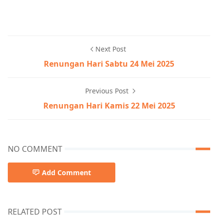
Next Post
Renungan Hari Sabtu 24 Mei 2025
Previous Post
Renungan Hari Kamis 22 Mei 2025
NO COMMENT
Add Comment
RELATED POST