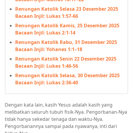
Renungan Katolik Selasa 23 Desember 2025
Bacaan Injil: Lukas 1:57-66
Renungan Katolik Kamis, 25 Desember 2025
Bacaan Injil: Lukas 2:1-14
Renungan Katolik Rabu, 31 Desember 2025
Bacaan Injil: Yohanes 1:1–18
Renungan Katolik Senin 22 Desember 2025
Bacaan Injil: Lukas 1:46-56
Renungan Katolik Selasa, 30 Desember 2025
Bacaan Injil: Lukas 2:36-40
Dengan kata lain, kasih Yesus adalah kasih yang
melibatkan seluruh tubuh fisik-Nya. Pengorbanan-Nya
tidak hanya sekedar tenaga dan waktu-Nya.
Pengorbanannya sampai pada nyawanya, inti dari