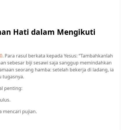
han Hati dalam Mengikuti
10
. Para rasul berkata kepada Yesus: “Tambahkanlah
an sebesar biji sesawi saja sanggup memindahkan
maan seorang hamba: setelah bekerja di ladang, ia
u tugasnya.
l penting:
ulus.
a mencari pujian.