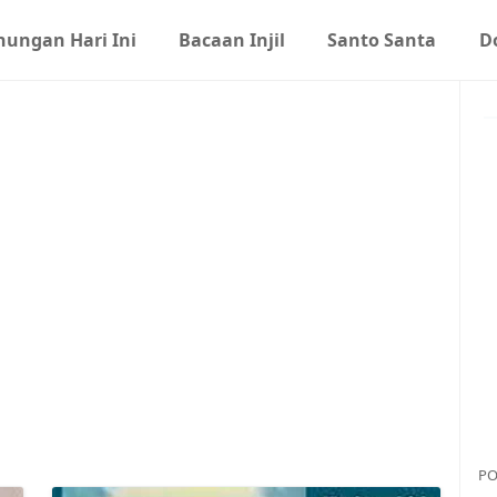
nungan Hari Ini
Bacaan Injil
Santo Santa
D
PO